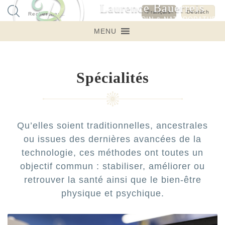
Skip
Laurence Bauerreis
Rechercher :
to
Français
Deutsch
content
HEILPRAKTIKERIN & NATUROPATHE
MENU
Spécialités
Qu’elles soient traditionnelles, ancestrales
ou issues des dernières avancées de la
technologie, ces méthodes ont toutes un
objectif commun : stabiliser, améliorer ou
retrouver la santé ainsi que le bien-être
physique et psychique.